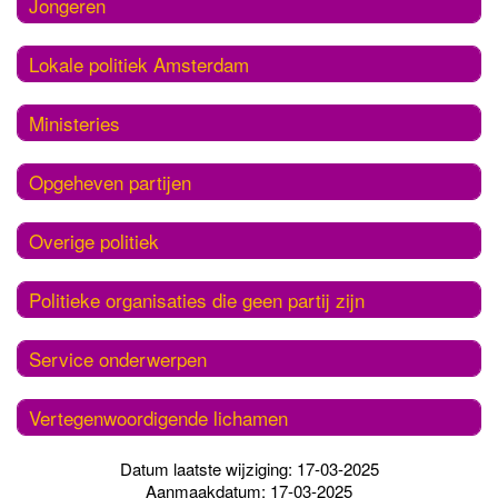
Jongeren
Lokale politiek Amsterdam
Ministeries
Opgeheven partijen
Overige politiek
Politieke organisaties die geen partij zijn
Service onderwerpen
Vertegenwoordigende lichamen
Datum laatste wijziging: 17-03-2025
Aanmaakdatum: 17-03-2025