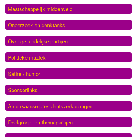
Maatschappelijk middenveld
Onderzoek en denktanks
Overige landelijke partijen
Politieke muziek
Satire / humor
Sponsorlinks
Amerikaanse presidentsverkiezingen
Doelgroep- en themapartijen