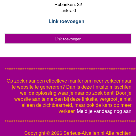
Rubrieken: 32
Links: 0
Link toevoegen
Link toevoegen
************************************************************************
Op zoek naar een effectieve manier om meer verkeer naar
je website te genereren? Dan is deze linksite misschien
wel de oplossing waar je naar op zoek bent! Door je
website aan te melden bij deze linksite, vergroot je niet
alleen de zichtbaarheid, maar ook de kans op meer
verkeer.
Meld je vandaag nog aan
************************************************************************
Copyright ©
2026 Serieus-Afvallen.nl Alle rechten