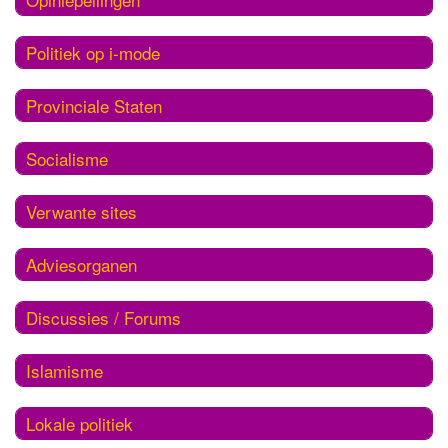
Politiek op i-mode
Provinciale Staten
Socialisme
Verwante sites
Adviesorganen
Discussies / Forums
Islamisme
Lokale politiek